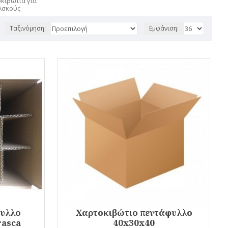
κιβώτια για
Ασκούς
Ταξινόμηση:
Εμφάνιση:
φυλλο
Χαρτοκιβώτιο πεντάφυλλο
rasca
40x30x40