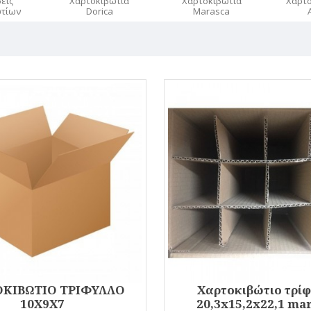
εις
Χαρτοκιβώτια
Χαρτοκιβώτια
Χαρτο
ωτίων
Dorica
Marasca
ΚΙΒΩΤΙΟ ΤΡΙΦΥΛΛΟ
Χαρτοκιβώτιο τρί
10Χ9Χ7
20,3x15,2x22,1 ma